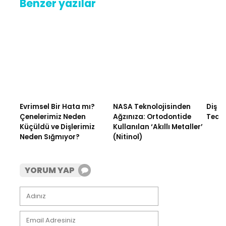
Benzer yazılar
Evrimsel Bir Hata mı?
NASA Teknolojisinden
Diş A
Çenelerimiz Neden
Ağzınıza: Ortodontide
Tedav
Küçüldü ve Dişlerimiz
Kullanılan ‘Akıllı Metaller’
Neden Sığmıyor?
(Nitinol)
YORUM YAP