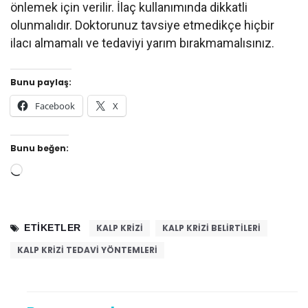
önlemek için verilir. İlaç kullanımında dikkatli
olunmalıdır. Doktorunuz tavsiye etmedikçe hiçbir
ilacı almamalı ve tedaviyi yarım bırakmamalısınız.
Bunu paylaş:
Facebook
X
Bunu beğen:
Yükleniyor...
ETIKETLER
KALP KRIZI
KALP KRIZI BELIRTILERI
KALP KRIZI TEDAVI YÖNTEMLERI