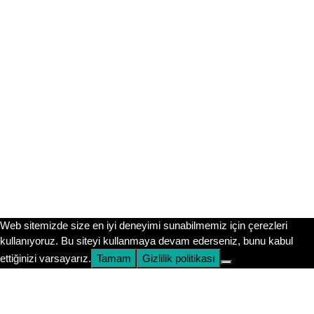
Sitemizdeki tüm içerikler ücretsizdir. Ancak sınav gününe
kadar motivasyonunu yüksek tutmak ve güncel
duyurulardan (LGS takvimi, MEB örnek soruları vb.)
anında haberdar olmak için @fenbilgihanem Instagram
hesabımızı takip etmeni öneririm. Orada kocaman bir
aileyiz!
Instagram’da Takip Et
Submit
Web sitemizde size en iyi deneyimi sunabilmemiz için çerezleri
kullanıyoruz. Bu siteyi kullanmaya devam ederseniz, bunu kabul
ettiğinizi varsayarız.
Tamam
Gizlilik politikası