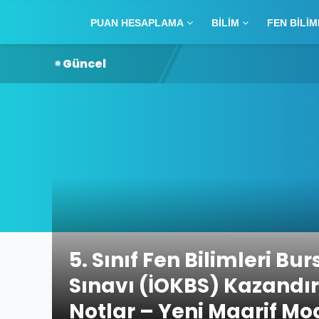
PUAN HESAPLAMA
BILIM
FEN BILIM
Güncel
5. Sınıf Fen Bilimleri Bur
Sınavı (İOKBS) Kazandı
Notlar – Yeni Maarif Mo