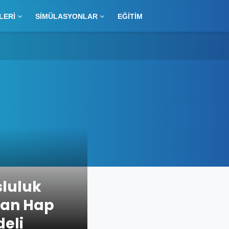
LERI
SIMÜLASYONLAR
EĞITIM
sluluk
ran Hap
deli