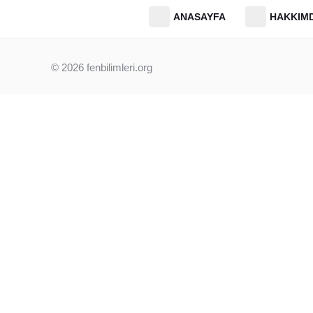
ANASAYFA
HAKKIM
© 2026
fenbilimleri.org
Beni instagram takip et.
📸 Bizi Instagram’da Takip Et!
Sitemizdeki tüm içerikler ücretsizdir. Ancak sınav gününe ka
duyurulardan (LGS takvimi, MEB örnek soruları vb.) anında h
hesabımızı takip etmeni öneririm. Orada kocaman bir aileyiz!
Instagram’da Takip Et