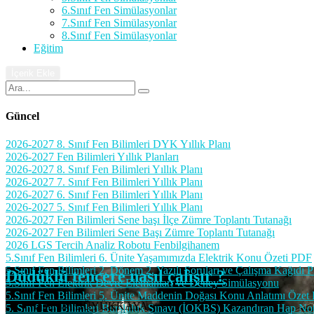
6.Sınıf Fen Simülasyonlar
7.Sınıf Fen Simülasyonlar
8.Sınıf Fen Simülasyonlar
Eğitim
İçerik Ekle
Güncel
2026-2027 8. Sınıf Fen Bilimleri DYK Yıllık Planı
2026-2027 Fen Bilimleri Yıllık Planları
2026-2027 8. Sınıf Fen Bilimleri Yıllık Planı
2026-2027 7. Sınıf Fen Bilimleri Yıllık Planı
2026-2027 6. Sınıf Fen Bilimleri Yıllık Planı
2026-2027 5. Sınıf Fen Bilimleri Yıllık Planı
2026-2027 Fen Bilimleri Sene başı İlçe Zümre Toplantı Tutanağı
2026-2027 Fen Bilimleri Sene Başı Zümre Toplantı Tutanağı
2026 LGS Tercih Analiz Robotu Fenbilgihanem
5.Sınıf Fen Bilimleri 6. Ünite Yaşamımızda Elektrik Konu Özeti PDF
5.Sınıf Fen Bilimleri 2. Dönem 2. Yazılı Soruları ve Çalışma Kağıdı 
Düdüklü tencere nasıl çalışır ?
5.Sınıf Fen Elektrik Devre Elemanları ve Deney Simülasyonu
5.Sınıf Fen Bilimleri 5. Ünite Maddenin Doğası Konu Anlatımı Özet
Uğurcan BÜYÜKKAYA
5. Sınıf Fen Bilimleri Bursluluk Sınavı (İOKBS) Kazandıran Hap No