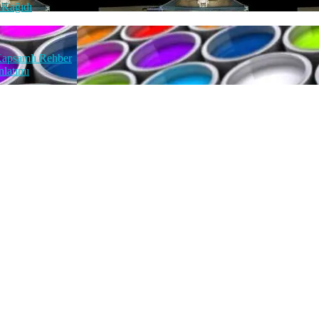
a Kağıdı
 Kapsamlı Rehber
nlatımı