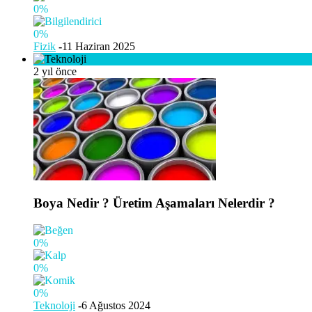
0%
0%
Fizik
-
11 Haziran 2025
2 yıl önce
Boya Nedir ? Üretim Aşamaları Nelerdir ?
0%
0%
0%
Teknoloji
-
6 Ağustos 2024