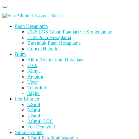
Puan Hesaplama
2026 LGS Taban Puanları ve Kontenjanları
LGS Puan Hesaplama
Bursluluk Puan Hesaplama
Güncel Haberler
Bilim
Bilim Adamlarının Hayatları
Fizik
Kimya
Biyoloji
Uzay
Teknoloji
Sağlık
Fen Bilimleri
5.Sınıf
6.Sınıf
7.Sınıf
8.Sınıf- LGS
Fen Deneyleri
Simülasyonlar
5.Sınıf Fen Simülasyonlar