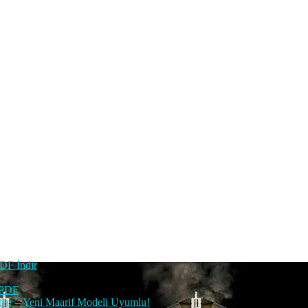
PDF İndir
 PDF
tlar – Yeni Maarif Modeli Uyumlu!