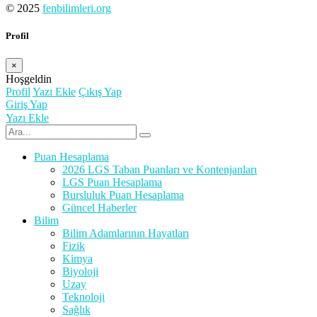
© 2025
fenbilimleri.org
Profil
×
Hoşgeldin
Profil
Yazı Ekle
Çıkış Yap
Giriş Yap
Yazı Ekle
Puan Hesaplama
2026 LGS Taban Puanları ve Kontenjanları
LGS Puan Hesaplama
Bursluluk Puan Hesaplama
Güncel Haberler
Bilim
Bilim Adamlarının Hayatları
Fizik
Kimya
Biyoloji
Uzay
Teknoloji
Sağlık