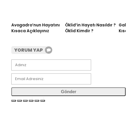
Avogadro’nun Hayatını
Öklid’in Hayatı Nasıldır ?
Galen
Kısaca Açıklayınız
Öklid Kimdir ?
Kısac
YORUM YAP
Gönder