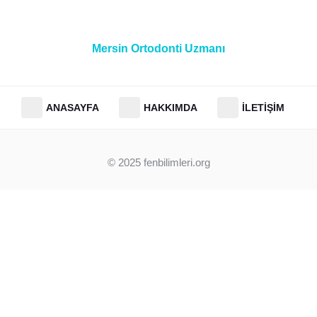
Mersin Ortodonti Uzmanı
ANASAYFA
HAKKIMDA
İLETIŞIM
© 2025
fenbilimleri.org
Clos
this
modu