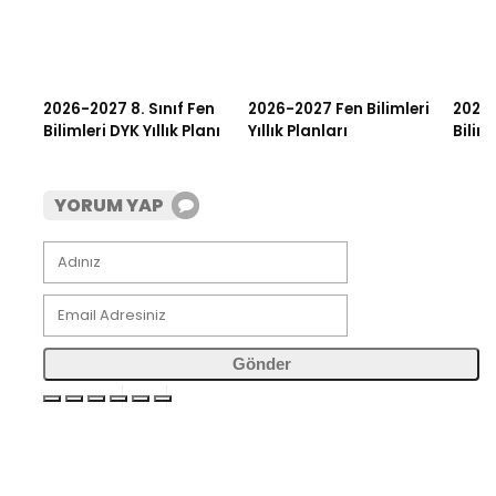
2026-2027 8. Sınıf Fen
2026-2027 Fen Bilimleri
2026-
Bilimleri DYK Yıllık Planı
Yıllık Planları
Biliml
YORUM YAP
Gönder