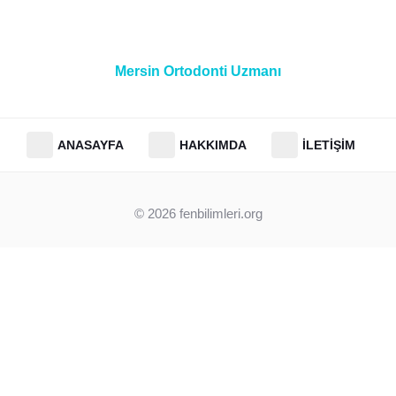
Mersin Ortodonti Uzmanı
ANASAYFA
HAKKIMDA
İLETIŞIM
© 2026
fenbilimleri.org
Clos
this
modu