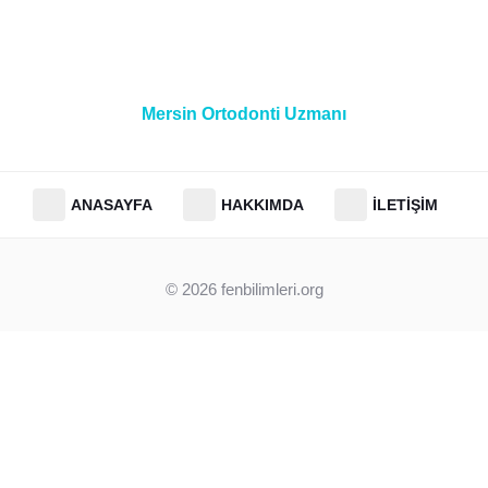
Mersin Ortodonti Uzmanı
ANASAYFA
HAKKIMDA
İLETIŞIM
© 2026
fenbilimleri.org
Clos
this
modu