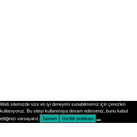
Sitemizdeki tüm içerikler ücretsizdir. Ancak sınav gününe
kadar motivasyonunu yüksek tutmak ve güncel
duyurulardan (LGS takvimi, MEB örnek soruları vb.)
anında haberdar olmak için @fenbilgihanem Instagram
hesabımızı takip etmeni öneririm. Orada kocaman bir
aileyiz!
Instagram’da Takip Et
Submit
Web sitemizde size en iyi deneyimi sunabilmemiz için çerezleri
kullanıyoruz. Bu siteyi kullanmaya devam ederseniz, bunu kabul
ettiğinizi varsayarız.
Tamam
Gizlilik politikası