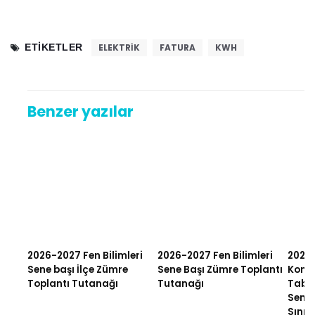
ETIKETLER
ELEKTRIK
FATURA
KWH
Benzer yazılar
2026-2027 Fen Bilimleri
2026-2027 Fen Bilimleri
2025-
Sene başı İlçe Zümre
Sene Başı Zümre Toplantı
Konu 
Toplantı Tutanağı
Tutanağı
Tablo
Sena
Sınıfl