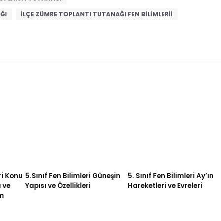
ĞI
ILÇE ZÜMRE TOPLANTI TUTANAĞI FEN BILIMLERII
ri Konu
5.Sınıf Fen Bilimleri Güneşin
5. Sınıf Fen Bilimleri Ay’ın
 ve
Yapısı ve Özellikleri
Hareketleri ve Evreleri
m