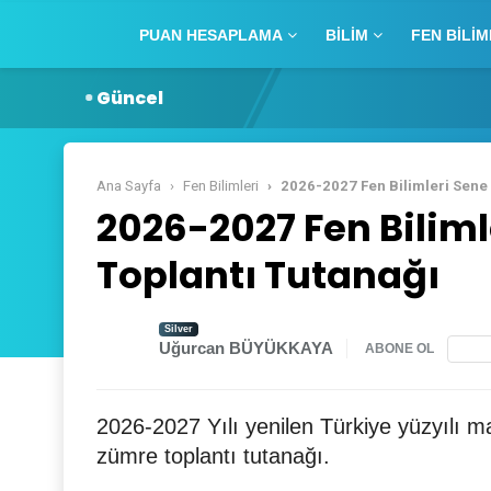
PUAN HESAPLAMA
BILIM
FEN BILIM
Güncel
Ana Sayfa
Fen Bilimleri
2026-2027 Fen Bilimleri Sene 
2026-2027 Fen Biliml
Toplantı Tutanağı
Silver
Uğurcan BÜYÜKKAYA
ABONE OL
2026-2027 Yılı yenilen Türkiye yüzyılı ma
zümre toplantı tutanağı.