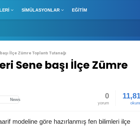
LERI
SIMÜLASYONLAR
EĞITIM
başı İlçe Zümre Toplantı Tutanağı
eri Sene başı İlçe Zümre
0
11,8
News
yorum
okun
arif modeline göre hazırlanmış fen bilimleri ilçe