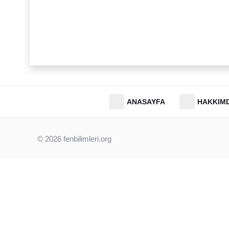
ANASAYFA
HAKKIM
© 2026
fenbilimleri.org
Beni instagram takip et.