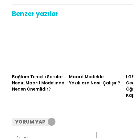
Benzer yazılar
Bağlam Temelli Sorular
Maarif Modelde
LGS S
Nedir, Maarif Modelinde
Yazılılara Nasıl Çalışır ?
Geçer
Neden Önemlidir?
Öğrenc
Kaps
YORUM YAP