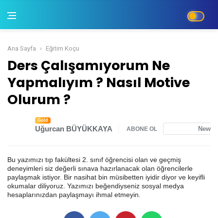
Ana Sayfa
Eğitim Koçu
Ders Çalışamıyorum Ne Yapmalıyım ? Nas
Ders Çalışamıyorum Ne
Yapmalıyım ? Nasıl Motive
Olurum ?
Gold
Uğurcan BÜYÜKKAYA
News
ABONE OL
Bu yazımızı tıp fakültesi 2. sınıf öğrencisi olan ve geçmiş
deneyimleri siz değerli sınava hazırlanacak olan öğrencilerle
paylaşmak istiyor. Bir nasihat bin müsibetten iyidir diyor ve keyifli
okumalar diliyoruz. Yazımızı beğendiyseniz sosyal medya
hesaplarınızdan paylaşmayı ihmal etmeyin.