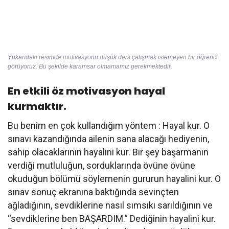
Yukarıdaki resimde motivasyonu düşük ders çalışmak istemeyen bir öğrenci
görüyoruz. Bu şekilde karamsar olmamamız gerekmektedir.
En etkili öz motivasyon hayal
kurmaktır.
Bu benim en çok kullandığım yöntem : Hayal kur. O
sınavı kazandığında ailenin sana alacağı hediyenin,
sahip olacaklarının hayalini kur. Bir şey başarmanın
verdiği mutluluğun, sorduklarında övüne övüne
okuduğun bölümü söylemenin gururun hayalini kur. O
sınav sonuç ekranına baktığında sevinçten
ağladığının, sevdiklerine nasıl sımsıkı sarıldığının ve
“sevdiklerine ben BAŞARDIM.” Dediğinin hayalini kur.