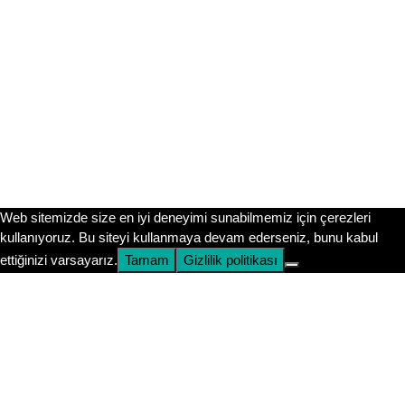
hesabımızı takip etmeni öneririm. Orada kocaman bir
aileyiz!
Instagram’da Takip Et
Submit
Web sitemizde size en iyi deneyimi sunabilmemiz için çerezleri
kullanıyoruz. Bu siteyi kullanmaya devam ederseniz, bunu kabul
ettiğinizi varsayarız.
Tamam
Gizlilik politikası