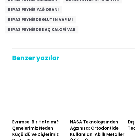
BEYAZ PEYNIR YAĞ ORANI
BEYAZ PEYNIRDE GLUTEN VAR MI
BEYAZ PEYNIRDE KAÇ KALORI VAR
Benzer yazılar
Evrimsel Bir Hata mı?
NASA Teknolojisinden
Diş A
Çenelerimiz Neden
Ağzınıza: Ortodontide
Tedav
Küçüldü ve Dişlerimiz
Kullanılan ‘Akıllı Metaller’