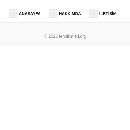
ANASAYFA
HAKKIMDA
İLETIŞIM
© 2026
fenbilimleri.org
Clos
this
modu
Beni instagram takip et.