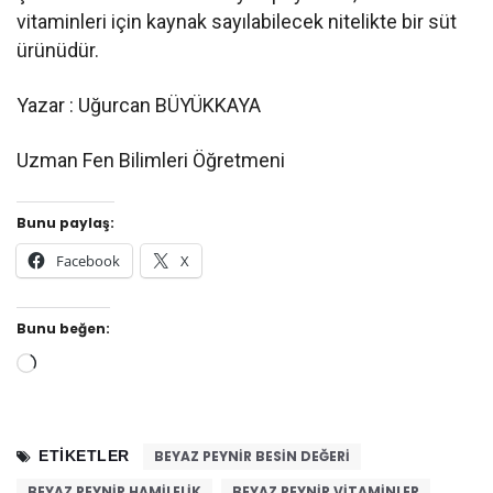
vitaminleri için kaynak sayılabilecek nitelikte bir süt
ürünüdür.
Yazar : Uğurcan BÜYÜKKAYA
Uzman Fen Bilimleri Öğretmeni
Bunu paylaş:
Facebook
X
Bunu beğen:
Yükleniyor...
ETIKETLER
BEYAZ PEYNIR BESIN DEĞERI
BEYAZ PEYNIR HAMILELIK
BEYAZ PEYNIR VITAMINLER