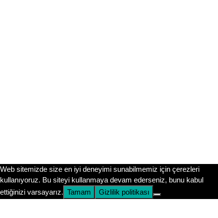
📸 Bizi Instagram’da Takip Et!
Sitemizdeki tüm içerikler ücretsizdir. Ancak sınav gününe
kadar motivasyonunu yüksek tutmak ve güncel
duyurulardan (LGS takvimi, MEB örnek soruları vb.)
anında haberdar olmak için @fenbilgihanem Instagram
hesabımızı takip etmeni öneririm. Orada kocaman bir
aileyiz!
Instagram’da Takip Et
Submit
Web sitemizde size en iyi deneyimi sunabilmemiz için çerezleri
kullanıyoruz. Bu siteyi kullanmaya devam ederseniz, bunu kabul
ettiğinizi varsayarız.
Tamam
Gizlilik politikası