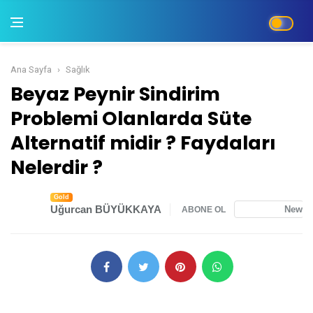
Ana Sayfa
Sağlık
Beyaz Peynir Sindirim Problemi Olanlarda Süte 
Beyaz Peynir Sindirim
Problemi Olanlarda Süte
Alternatif midir ? Faydaları
Nelerdir ?
Gold
Uğurcan BÜYÜKKAYA
News
ABONE OL