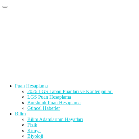
Puan Hesaplama
2026 LGS Taban Puanları ve Kontenjanları
LGS Puan Hesaplama
Bursluluk Puan Hesaplama
Güncel Haberler
Bilim
Bilim Adamlarının Hayatları
Fizik
Kimya
Biyoloji