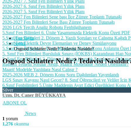
2026-2027 7. Sınıf Fen Bilimleri Yıllık Planı
2026-2027 6. Sınıf Fen Bilimleri Yıllık Planı
2026-2027 5. Sınıf Fen Bilimleri Yıllık Planı
2026-2027 Fen Bilimleri Sene başı İlçe Zümre Toplantı Tutanağı
2026-2027 Fen Bilimleri Sene Başı Zümre Toplantı Tutanağı
2026 LGS Tercih Analiz Robotu Fenbilgihanem
5.Sınıf Fen Bilimleri 6. Ünite Yaşamımızda Elektrik Konu Özeti PDF
5.Sınıf Fen Bilimleri 2. Dönem 2. Yazılı Soruları ve Çalışma Kağıdı 
Ana Sayfa
5.Sınıf Fen Elektrik Devre Elemanları ve Deney Simülasyonu
Sağlık
5.Sınıf Fen Bilimleri 5. Ünite Maddenin Doğası Konu Anlatımı Özet
Osgood Schlatter Nedir? Tedavisi Nasıldır?
5. Sınıf Fen Bilimleri Bursluluk Sınavı (İOKBS) Kazandıran Hap No
5. Sınıf Fen Bilimleri 2. Dönem 1. Yazılı Hazırlık Soruları ve Çalışm
Osgood Schlatter Nedir? Tedavisi Nasıldır
Bağlam Temelli Sorular Nedir, Maarif Modelinde Neden Önemlidir?
Maarif Modelde Yazılılara Nasıl Çalışır ?
2025-2026 MEB 2. Dönem Konu Soru Dağılımları Yayımlandı
LGS Sınav Kaygısı Nasıl Geçer? 8. Sınıf Öğrencileri ve Veliler İçin
6.Sınıf Fenbilimleri 5.Ünite Maddenin Ayırt Edici Özellikleri Konu A
Silver
Uzm. Dt. Caner BÜYÜKKAYA
ABONE OL
News
1
yorum
1,276
okunma