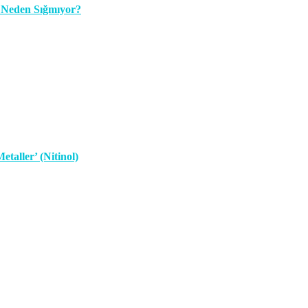
z Neden Sığmıyor?
taller’ (Nitinol)