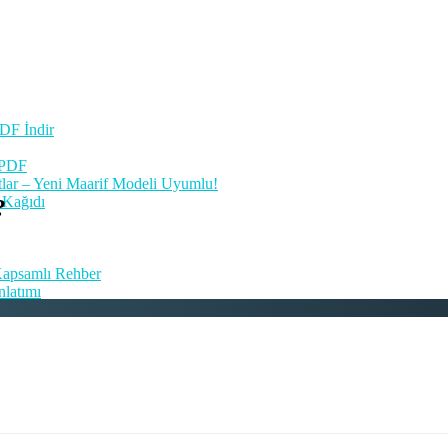
PDF İndir
 PDF
tlar – Yeni Maarif Modeli Uyumlu!
a Kağıdı
?
 Kapsamlı Rehber
nlatımı