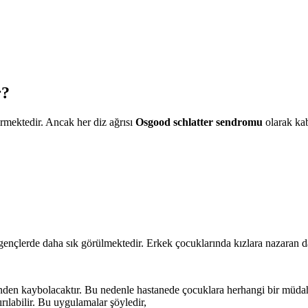
r?
irmektedir. Ancak her diz ağrısı
Osgood schlatter sendromu
olarak kab
en gençlerde daha sık görülmektedir. Erkek çocuklarında kızlara nazaran 
inden kaybolacaktır. Bu nedenle hastanede çocuklara herhangi bir müdaha
ırılabilir. Bu uygulamalar şöyledir,