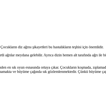
cukların diz ağrısı şikayetleri bu hastalıkların teşhisi için önemlidir.
ağrılar meydana gelebilir. Ayrıca dizin hemen alt tarafında ağrı ile birl
en en sık oyun esnasında ortaya çıkar. Çocukların koşmada, zıplamada h
şılanmamakta ve büyüme çağında sık gözlemlenmektedir. Çünkü büyüme ç