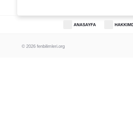
ANASAYFA
HAKKIM
© 2026
fenbilimleri.org
Beni instagram takip et.
📸 Bizi Instagram’da Takip Et!
Sitemizdeki tüm içerikler ücretsizdir. Ancak sınav gününe ka
duyurulardan (LGS takvimi, MEB örnek soruları vb.) anında h
hesabımızı takip etmeni öneririm. Orada kocaman bir aileyiz!
Instagram’da Takip Et