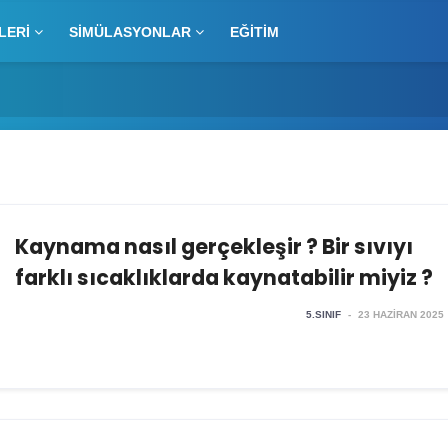
LERI
SIMÜLASYONLAR
EĞITIM
Kaynama nasıl gerçekleşir ? Bir sıvıyı
farklı sıcaklıklarda kaynatabilir miyiz ?
5.SINIF
-
23 HAZIRAN 2025