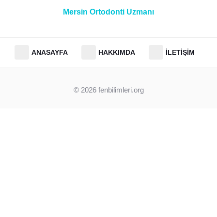
Mersin Ortodonti Uzmanı
ANASAYFA
HAKKIMDA
İLETIŞIM
© 2026
fenbilimleri.org
Clos
this
modu