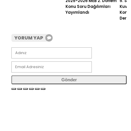
2025-2026 MEB 2. Dönem
5. Sın
Konu Soru Dağılımları
Kuvve
Yayımlandı
Konu 
Ders 
YORUM YAP
Gönder