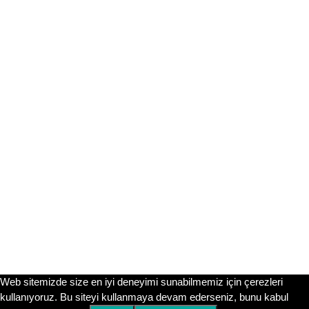
Beni instagram takip et.
📸 Bizi Instagram’da Takip Et!
Sitemizdeki tüm içerikler ücretsizdir. Ancak sınav gününe
kadar motivasyonunu yüksek tutmak ve güncel
duyurulardan (LGS takvimi, MEB örnek soruları vb.)
anında haberdar olmak için @fenbilgihanem Instagram
hesabımızı takip etmeni öneririm. Orada kocaman bir
aileyiz!
Instagram’da Takip Et
Submit
Web sitemizde size en iyi deneyimi sunabilmemiz için çerezleri
kullanıyoruz. Bu siteyi kullanmaya devam ederseniz, bunu kabul