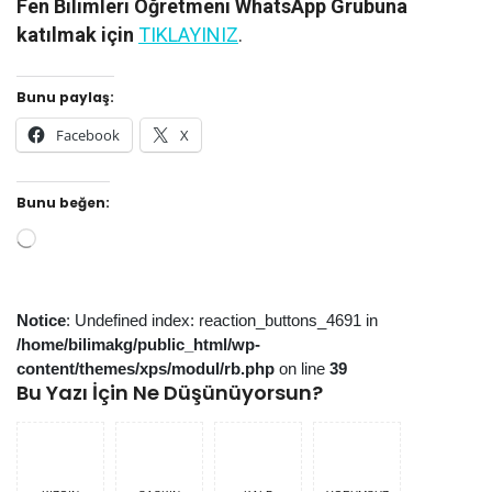
Fen Bilimleri Öğretmeni WhatsApp Grubuna
katılmak için
TIKLAYINIZ
.
Bunu paylaş:
Facebook
X
Bunu beğen:
Yükleniyor...
Notice
: Undefined index: reaction_buttons_4691 in
/home/bilimakg/public_html/wp-
content/themes/xps/modul/rb.php
on line
39
Bu Yazı İçin Ne Düşünüyorsun?