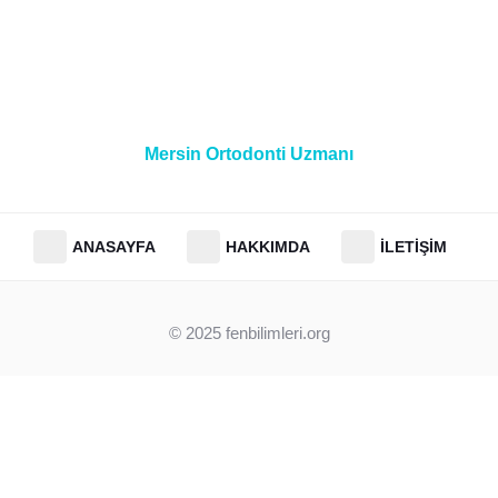
Mersin Ortodonti Uzmanı
ANASAYFA
HAKKIMDA
İLETIŞIM
© 2025
fenbilimleri.org
Clos
this
modu