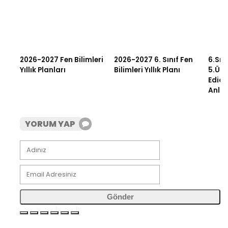
2026-2027 Fen Bilimleri
2026-2027 6. Sınıf Fen
6.Sın
Yıllık Planları
Bilimleri Yıllık Planı
5.Üni
Edici
Anlat
YORUM YAP
Gönder