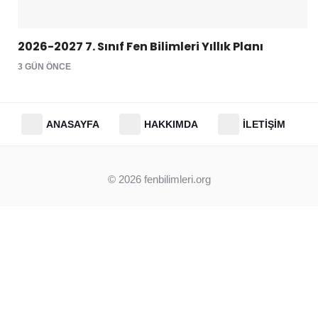
2026-2027 7. Sınıf Fen Bilimleri Yıllık Planı
3 GÜN ÖNCE
ANASAYFA
HAKKIMDA
İLETIŞIM
© 2026
fenbilimleri.org
Clos
this
modu