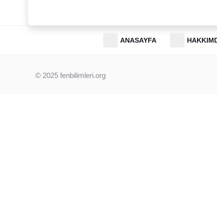
ANASAYFA
HAKKIM
© 2025
fenbilimleri.org
Beni instagram takip et.
📸 Bizi Instagram’da Takip Et!
Sitemizdeki tüm içerikler ücretsizdir. Ancak sınav gününe ka
duyurulardan (LGS takvimi, MEB örnek soruları vb.) anında h
hesabımızı takip etmeni öneririm. Orada kocaman bir aileyiz!
Instagram’da Takip Et