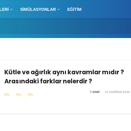
LERI
SIMÜLASYONLAR
EĞITIM
Kütle ve ağırlık aynı kavramlar mıdır ?
Arasındaki farklar nelerdir ?
7.SINIF
-
11 HAZIRAN 2025
0%
0%
0%