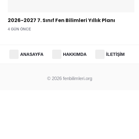
2026-2027 7. Sınıf Fen Bilimleri Yıllık Planı
4 GÜN ÖNCE
ANASAYFA
HAKKIMDA
İLETIŞIM
© 2026
fenbilimleri.org
Clos
this
modu