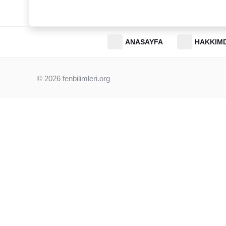
ANASAYFA
HAKKIM
© 2026
fenbilimleri.org
Beni instagram takip et.
📸 Bizi Instagram’da Takip Et!
Sitemizdeki tüm içerikler ücretsizdir. Ancak sınav gününe ka
duyurulardan (LGS takvimi, MEB örnek soruları vb.) anında h
hesabımızı takip etmeni öneririm. Orada kocaman bir aileyiz!
Instagram’da Takip Et