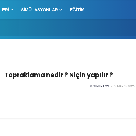
LERI
SIMÜLASYONLAR
EĞITIM
Topraklama nedir ? Niçin yapılır ?
8.SINIF- LGS
-
5 MAYIS 2025