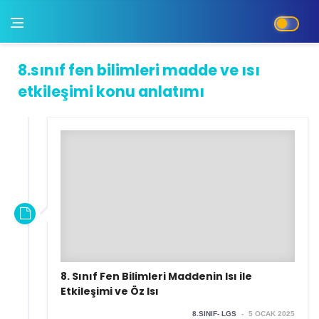
8.sınıf fen bilimleri madde ve ısı
etkileşimi konu anlatımı
8. Sınıf Fen Bilimleri Maddenin Isı ile
Etkileşimi ve Öz Isı
8.SINIF- LGS
-
5 OCAK 2025