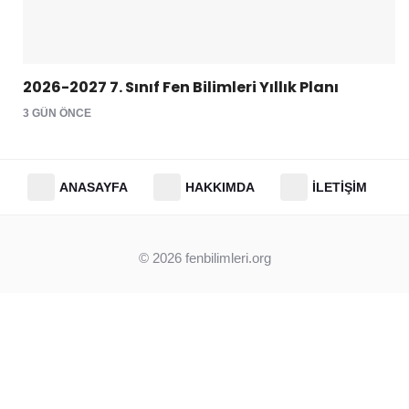
2026-2027 7. Sınıf Fen Bilimleri Yıllık Planı
3 GÜN ÖNCE
ANASAYFA
HAKKIMDA
İLETIŞIM
© 2026
fenbilimleri.org
Clos
this
modu